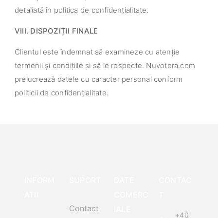
detaliată în politica de confidențialitate.
VIII. DISPOZIȚII FINALE
Clientul este îndemnat să examineze cu atenție
termenii și condițiile și să le respecte. Nuvotera.com
prelucrează datele cu caracter personal conform
politicii de confidențialitate.
INFORM
SUPORT
DATE
CONTAC
ATII
COMERC
T
Contact
IALE
+40