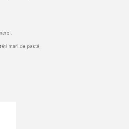
merei.
tăți mari de pastă,