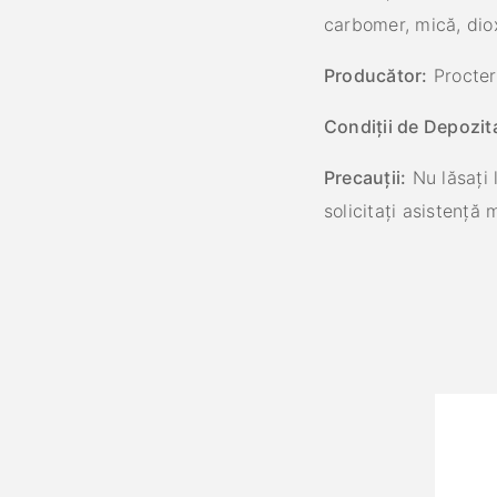
carbomer, mică, diox
Producător:
Procter
Condiții de Depozit
Precauții:
Nu lăsați 
solicitați asistență 