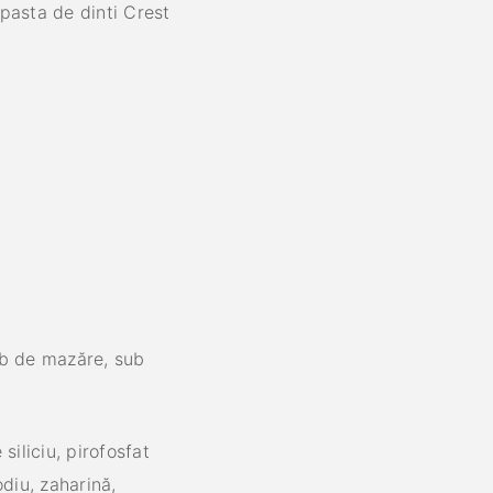
pasta de dinti Crest
ob de mazăre, sub
siliciu, pirofosfat
diu, zaharină,