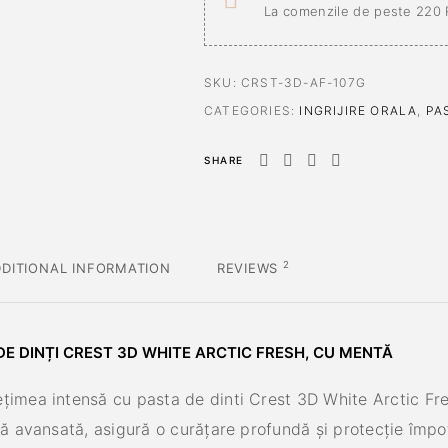
La comenzile de peste 220
SKU:
CRST-3D-AF-107G
CATEGORIES:
INGRIJIRE ORALA
,
PA
SHARE
2
DITIONAL INFORMATION
REVIEWS
E DINȚI CREST 3D WHITE ARCTIC FRESH, CU MENTĂ
țimea intensă cu pasta de dinti Crest 3D White Arctic Fr
lă avansată, asigură o curățare profundă și protecție împotr