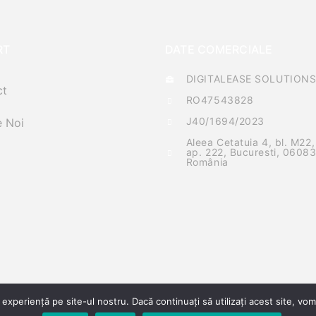
RT
DATE COMERCIALE
DIGITALEASE SOLUTIONS 
ct
RO47543828
J40/1694/2023
 Noi
Aleea Cetatuia 4, bl. M22,
ap. 222, Bucuresti, 06083
România
experiență pe site-ul nostru. Dacă continuați să utilizați acest site, v