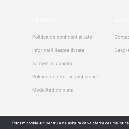
INFORMATII
SUPO
Politica de confidentialitate
Conta
Informatii despre livrare
Despre
Termeni si conditii
Politica de retur si rambursare
Modalitati de plata
Folosim cookie-uri pentru a ne asigura că vă oferim cea mai bună 